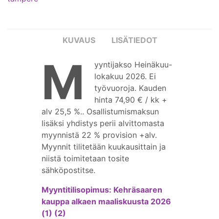
työvuoroja
määrä
KUVAUS
LISÄTIEDOT
M
yyntijakso Heinäkuu-
lokakuu 2026. Ei
työvuoroja. Kauden
hinta 74,90 € / kk +
alv 25,5 %.
.
Osallistumismaksun
lisäksi yhdistys perii alvittomasta
myynnistä 22 % provision +alv.
Myynnit tilitetään kuukausittain ja
niistä toimitetaan tosite
sähköpostitse.
Myyntitilisopimus: Kehräsaaren
kauppa alkaen maaliskuusta 2026
(1) (2)