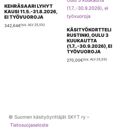
KEHRÄSAARI LYHYT
KAUSI 11.5.-31.8.2026,
EI TYÖVUOROJA
(sis. ALV 25,5%)
342,64
€
KÄSITYÖKORTTELI
RUSTINKI, OULU 3
KUUKAUTTA
(1.7..-30.9.2026), EI
TYÖVUOROJA
(sis. ALV 25,5%)
270,00
€
Tällä
tuotteella
on
useampi
muunnelma.
Voit
© Suomen käsityöyrittäjät SKYT ry –
tehdä
Tietosuojaseloste
valinnat