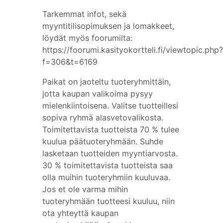
Tarkemmat infot, sekä
myyntitilisopimuksen ja lomakkeet,
löydät myös foorumilta:
https://foorumi.kasityokortteli.fi/viewtopic.php?
f=306&t=6169
Paikat on jaoteltu tuoteryhmittäin,
jotta kaupan valikoima pysyy
mielenkiintoisena. Valitse tuotteillesi
sopiva ryhmä alasvetovalikosta.
Toimitettavista tuotteista 70 % tulee
kuulua päätuoteryhmään. Suhde
lasketaan tuotteiden myyntiarvosta.
30 % toimitettavista tuotteista saa
olla muihin tuoteryhmiin kuuluvaa.
Jos et ole varma mihin
tuoteryhmään tuotteesi kuuluu, niin
ota yhteyttä kaupan