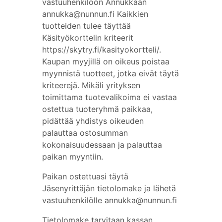
vastuuhenkilöön Annukkaan
annukka@nunnun.fi Kaikkien
tuotteiden tulee täyttää
Käsityökorttelin kriteerit
https://skytry.fi/kasityokortteli/.
Kaupan myyjillä on oikeus poistaa
myynnistä tuotteet, jotka eivät täytä
kriteerejä. Mikäli yrityksen
toimittama tuotevalikoima ei vastaa
ostettua tuoteryhmä paikkaa,
pidättää yhdistys oikeuden
palauttaa ostosumman
kokonaisuudessaan ja palauttaa
paikan myyntiin.
Paikan ostettuasi täytä
Jäsenyrittäjän tietolomake ja lähetä
vastuuhenkilölle annukka@nunnun.fi
Tietolomake tarvitaan kassan