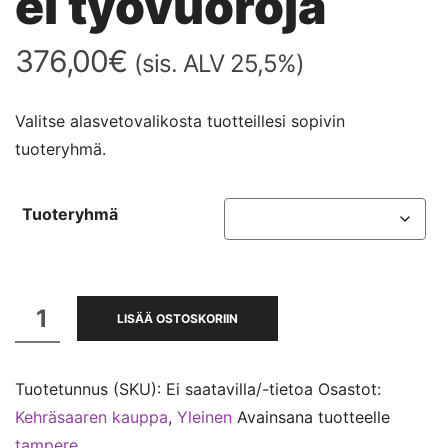
ei työvuoroja
376,00
€
(sis. ALV 25,5%)
Valitse alasvetovalikosta tuotteillesi sopivin
tuoteryhmä.
Tuoteryhmä
Käsityökortteli
LISÄÄ OSTOSKORIIN
Kehräsaari,
Tampere
Tuotetunnus (SKU):
Ei saatavilla/-tietoa
Osastot:
(1.7.-31.10.2026),
Kehräsaaren kauppa
,
Yleinen
Avainsana tuotteelle
ei
tampere