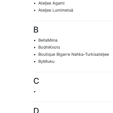
Ateljee Agami
Ateljee Lumimetsä
B
BellaMiina
BodhiKnots
Boutique Bigarre Nahka-Turkisateljee
ByMiuku
C
D