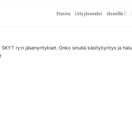
Etusivu
Liity jäseneksi
Jäsenille
 SKYT ry:n jäsenyritykset. Onko sinulla käsityöyritys ja hal
!