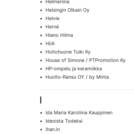
Helmeriina
Helsingin Olkain Oy
Helvie
Herné
Hieno Hilma
HiiA
Hoitohuone Tuiki Ky
House of Simone / PTPromotion Ky
HP-ompelu ja keramiikka
Huolto-Ransu OY / by Minta
I
Ida Maria Karoliina Kauppinen
Ideoista Todeksi
ihan.in