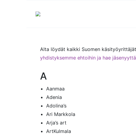
Alta löydät kaikki Suomen käsityöyrittäjät
yhdistyksemme ehtoihin ja hae jäsenyyttä
A
Aanmaa
Adenia
Adolina’s
Ari Markkola
Arja’s art
ArtKulmala