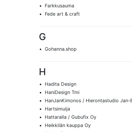
Farkkusauma
Fede art & craft
G
Gohanna.shop
H
Hadita Design
HaniDesign Tmi
HanJanKimonos / Hierontastudio Jan-E
Hartsimuija
Hattaralla / Gubufix Oy
Heikkilän kauppa Oy