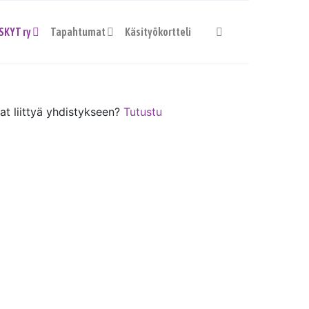
SKYT ry
Tapahtumat
Käsityökortteli
uat liittyä yhdistykseen?
Tutustu