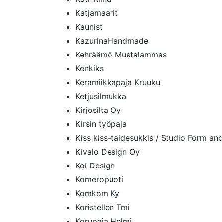
Katjamaarit
Kaunist
KazurinaHandmade
Kehräämö Mustalammas
Kenkiks
Keramiikkapaja Kruuku
Ketjusilmukka
Kirjosilta Oy
Kirsin työpaja
Kiss kiss-taidesukkis / Studio Form an
Kivalo Design Oy
Koi Design
Komeropuoti
Komkom Ky
Koristellen Tmi
Korupaja Helmi