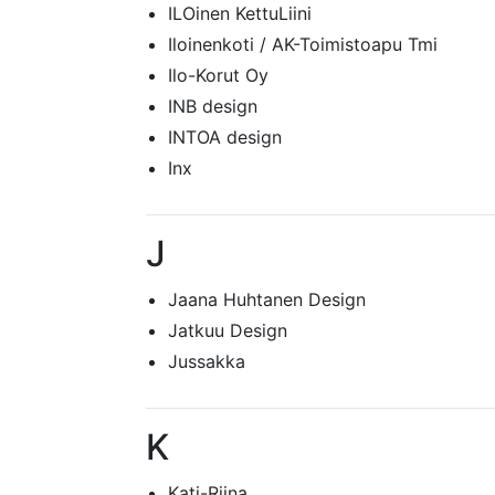
ILOinen KettuLiini
Iloinenkoti / AK-Toimistoapu Tmi
Ilo-Korut Oy
INB design
INTOA design
Inx
J
Jaana Huhtanen Design
Jatkuu Design
Jussakka
K
Kati-Riina