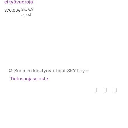
ei työvuoroja
(sis. ALV
376,00
€
25,5%)
Tällä
tuotteella
on
useampi
muunnelma.
Voit
© Suomen käsityöyrittäjät SKYT ry –
tehdä
Tietosuojaseloste
valinnat
tuotteen
sivulla.